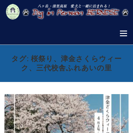
コ
ン
テ
ン
ツ
へ
メニュー
ス
キ
ッ
プ
お知らせ
宿泊案内
施設案内
お食事
タグ:
桜祭り、津金さくらウィー
ク、三代校舎ふれあいの里
宿泊プラン・ご予約
清里の楽しみ方