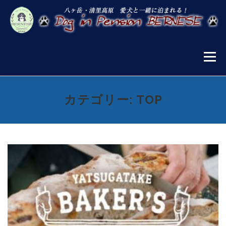
コ
ン
テ
ン
ツ
へ
メニュー
ス
キ
ッ
プ
お知らせ
宿泊案内
施設案内
お食事
カテゴリー:
TOP
宿泊プラン・ご予約
清里の楽しみ方