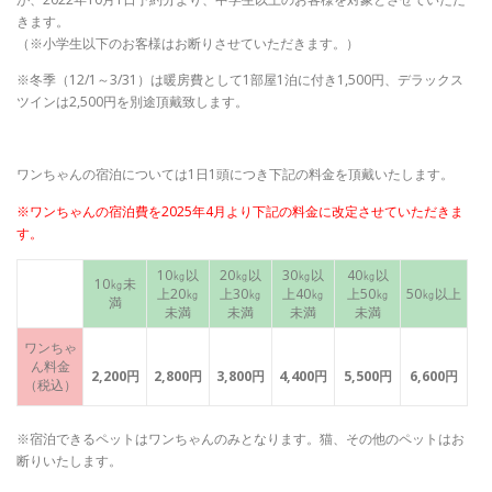
きます。
（※小学生以下のお客様はお断りさせていただきます。）
※冬季（12/1～3/31）は暖房費として1部屋1泊に付き1,500円、デラックス
ツインは2,500円を別途頂戴致します。
ワンちゃんの宿泊については1日1頭につき下記の料金を頂戴いたします。
※ワンちゃんの宿泊費を2025年4月より下記の料金に改定させていただきま
す。
10㎏以
20㎏以
30㎏以
40㎏以
10㎏未
上20㎏
上30㎏
上40㎏
上50㎏
50㎏以上
満
未満
未満
未満
未満
ワンちゃ
ん料金
2,200円
2,800円
3,800円
4,400円
5
,500円
6,600円
（税込）
※宿泊できるペットはワンちゃんのみとなります。猫、その他のペットはお
断りいたします。