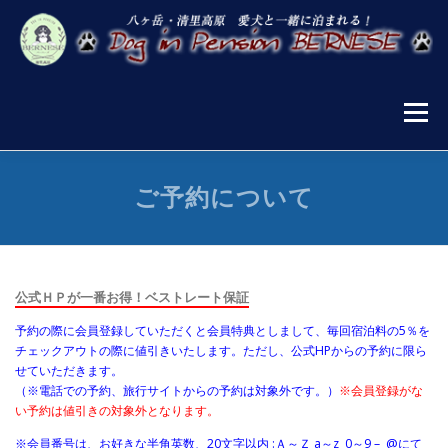
コ
ン
テ
ン
ツ
へ
メニュー
ス
キ
ッ
プ
お知らせ
宿泊案内
施設案内
お食事
ご予約について
宿泊プラン・ご予約
清里の楽しみ方
公式ＨＰが一番お得！ベストレート保証
予約の際に会員登録していただくと会員特典としまして、毎回宿泊料の5％を
チェックアウトの際に値引きいたします。ただし、公式HPからの予約に限ら
せていただきます。
（※電話での予約、旅行サイトからの予約は対象外です。）
※会員登録がな
い予約は値引きの対象外となります。
※会員番号は、お好きな半角英数、20文字以内 :Ａ～Ｚ a～z 0～9 – @にて