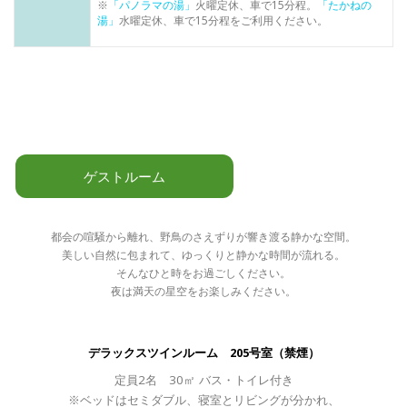
※
「パノラマの湯」
火曜定休、車で15分程。
「たかねの
湯」
水曜定休、車で15分程をご利用ください。
ゲストルーム
都会の喧騒から離れ、野鳥のさえずりが響き渡る静かな空間。
美しい自然に包まれて、ゆっくりと静かな時間が流れる。
そんなひと時をお過ごしください。
夜は満天の星空をお楽しみください。
デラックスツインルーム 205号室（禁煙）
定員2名 30㎡ バス・トイレ付き
※ベッドはセミダブル、寝室とリビングが分かれ、