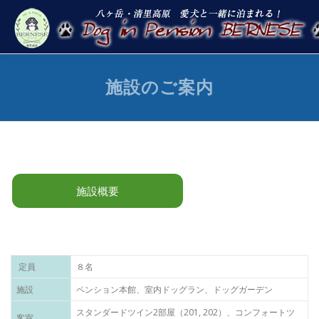
コ
ン
テ
ン
ツ
へ
お知らせ
宿泊案内
施設案内
お食事
宿泊プラン
施設のご案内
ス
キ
ッ
プ
施設概要
定員
８名
施設
ペンション本館、室内ドッグラン、ドッグガーデン
スタンダードツイン2部屋（201, 202）、コンフォートツ
客室