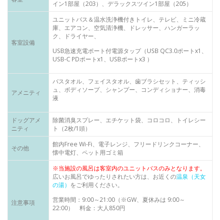
イン1部屋（203）、デラックスツイン1部屋（205）
ユニットバス＆温水洗浄機付きトイレ、テレビ、ミニ冷蔵
庫、エアコン、空気清浄機、ドレッサー、ハンガーラッ
ク、ドライヤー、
客室設備
USB急速充電ポート付電源タップ（USB QC3.0ポートx1、
USB-C PDポートx1、USBポートx3 ）
バスタオル、フェイスタオル、歯ブラシセット、ティッシ
ュ、ボディソープ、シャンプー、コンディショナー、消毒
アメニティ
液
ドッグアメ
除菌消臭スプレー、エチケット袋、コロコロ、トイレシー
ニティ
ト（2枚/1頭）
館内Free Wi-Fi、電子レンジ、フリードリンクコーナー、
その他
懐中電灯、ペット用ゴミ箱
※当施設の風呂は客室内のユニットバスのみとなります。
広いお風呂でゆったりされたい方は、お近くの
温泉（天女
の湯）
をご利用ください。
営業時間：9:00～21:00（※GW、夏休みは 9:00～
注意事項
22:00） 料金：大人850円