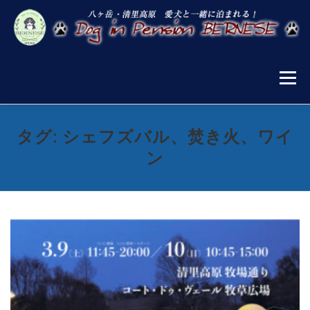
コ
ン
テ
ン
ツ
へ
メニュー
ス
キ
ッ
プ
お知らせ
宿泊案内
施設案内
お食事
タグ:
シェフズバル、焚き火、ワイ
ン
宿泊プラン・ご予約
清里の楽しみ方