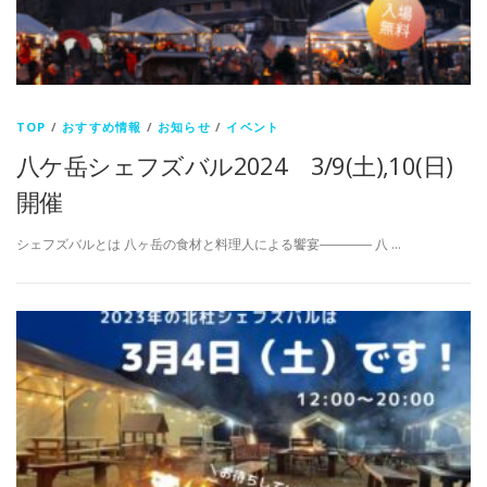
TOP
/
おすすめ情報
/
お知らせ
/
イベント
八ケ岳シェフズバル2024 3/9(土),10(日)
開催
シェフズバルとは 八ヶ岳の食材と料理人による饗宴―――― 八 …