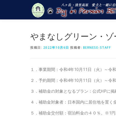
コ
ン
テ
ン
ツ
へ
やまなしグリーン・ゾ
ス
キ
投稿日:
2022年10月6日
投稿者:
BERNESE-STAFF
ッ
プ
１．事業期間：令和4年10月11日（火）～令和
２．予約期間：令和4年10月11日（火）～令和
３．補助金の対象となるプラン：公式HPに
４．補助金対象者：日本国内に居住地を置く
５．補助金交付額：宿泊料金の４０％。※1円