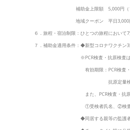
補助金上限額 5,000円（1人/
地域クーポン 平日3,000円、休
６．旅程・宿泊制限：ひとつの旅程において
７．補助金適用条件：◆新型コロナワクチン3
※PCR検査・抗原検査は薬事承認さ
有効期限：PCR検査・・・・・
抗原定量検査・抗原定性検
また、PCR検査・抗原検査の検査
①受検者氏名、②検査結果、③検査
◆同居する親等の監護者が同伴する