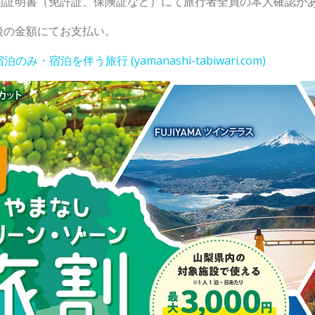
許証、保険証など）にて旅行者全員の本人確認があ
後の金額にてお支払い。
・宿泊を伴う旅行 (yamanashi-tabiwari.com)