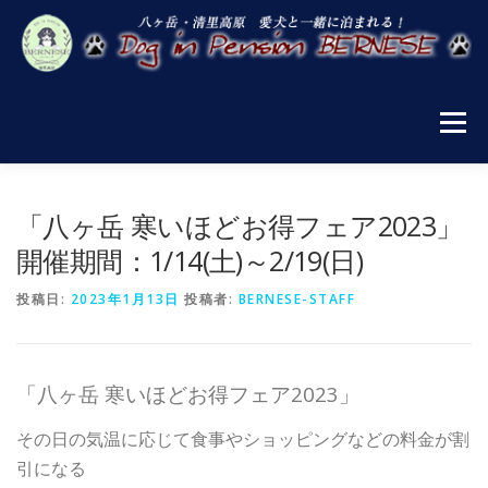
コ
ン
テ
ン
ツ
へ
メニュー
ス
キ
ッ
プ
お知らせ
宿泊案内
施設案内
お食事
「八ヶ岳 寒いほどお得フェア2023」
開催期間：1/14(土)～2/19(日)
宿泊プラン・ご予約
清里の楽しみ方
投稿日:
2023年1月13日
投稿者:
BERNESE-STAFF
「八ヶ岳 寒いほどお得フェア2023」
その日の気温に応じて食事やショッピングなどの料金が割
引になる