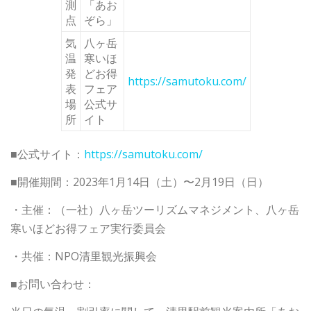
測
「あお
点
ぞら」
気
八ヶ岳
温
寒いほ
発
どお得
https://samutoku.com/
表
フェア
場
公式サ
所
イト
■公式サイト：
https://samutoku.com/
■開催期間：2023年1月14日（土）〜2月19日（日）
・主催：（一社）八ヶ岳ツーリズムマネジメント、八ヶ岳
寒いほどお得フェア実行委員会
・共催：NPO清里観光振興会
■お問い合わせ：