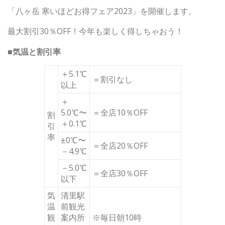
「八ヶ岳 寒いほどお得フェア2023」を開催します。
最大割引30％OFF！今年も楽しく得しちゃおう！
■気温と割引率
＋5.1℃
＝割引なし
以上
＋
5.0℃〜
＝全店10％OFF
割
＋0.1℃
引
率
±0℃〜
＝全店20％OFF
－4.9℃
－5.0℃
＝全店30％OFF
以下
気
清里駅
温
前観光
観
案内所
※毎日朝10時